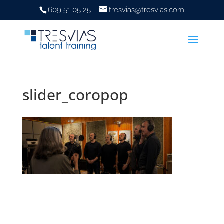
609 51 05 25
tresvias@tresvias.com
slider_coropop